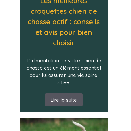
Les meilleures
croquettes chien de
chasse actif : conseils
et avis pour bien
choisir
L’alimentation de votre chien de
chasse est un élément essentiel
pour lui assurer une vie saine,
active...
Lire la suite