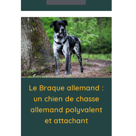
Le Braque allemand :
un chien de chasse
allemand polyvalent
et attachant