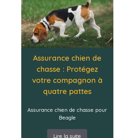
Assurance chien de
chasse : Protégez
votre compagnon à
quatre pattes
Assurance chien de chasse pour
Beagle
Lire la suite