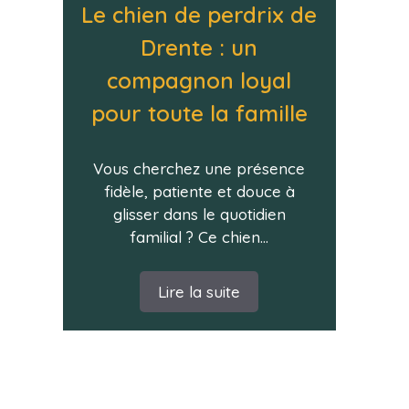
Le chien de perdrix de
Drente : un
compagnon loyal
pour toute la famille
Vous cherchez une présence
fidèle, patiente et douce à
glisser dans le quotidien
familial ? Ce chien...
Lire la suite