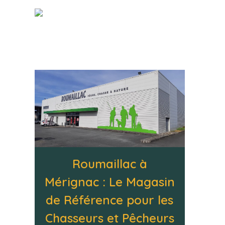
Roumaillac à
Mérignac : Le Magasin
de Référence pour les
Chasseurs et Pêcheurs